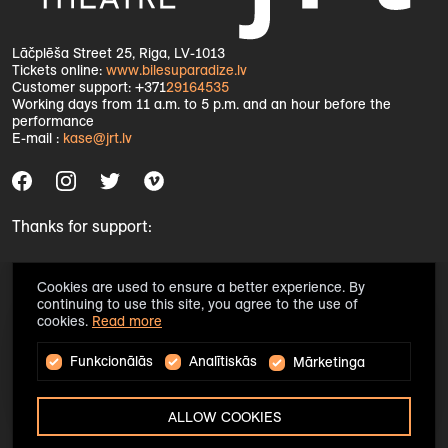
Lāčplēša Street 25, Riga, LV-1013
Tickets online:
www.bilesuparadize.lv
Customer support: +371
29164535
Working days from 11 a.m. to 5 p.m. and an hour before the
performance
E-mail :
kase@jrt.lv
Thanks for support:
Cookies are used to ensure a better experience. By
continuing to use this site, you agree to the use of
cookies.
Read more
Funkcionālās
Analītiskās
Mārketinga
ALLOW COOKIES