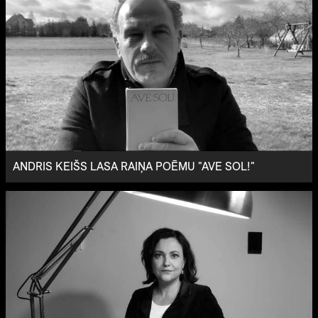
ANDRIS KEIŠS LASA RAIŅA POĒMU "AVE SOL!"