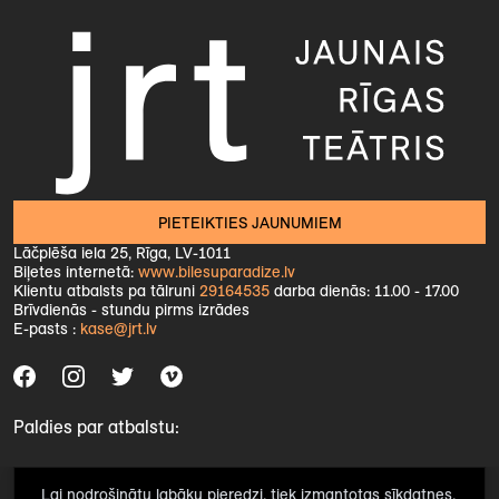
PIETEIKTIES JAUNUMIEM
Lāčplēša iela 25, Rīga, LV-1011
Biļetes internetā:
www.bilesuparadize.lv
Klientu atbalsts pa tālruni
29164535
darba dienās: 11.00 - 17.00
Brīvdienās - stundu pirms izrādes
E-pasts :
kase@jrt.lv
Paldies par atbalstu:
Lai nodrošinātu labāku pieredzi, tiek izmantotas sīkdatnes.