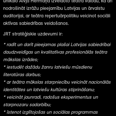
unikālo Alvja Hermaņa izveidoto teātra valodu, kā arī
nodrošināt izrāžu pieejamību Latvijas un ārvalstu
auditorijai, ar teātra repertuārpolitiku veicinot sociāli
aktīvas sabiedrības veidošanos.
JRT stratēģiskie uzdevumi ir:
* radīt un darīt pieejamas plašai Latvijas sabiedrībai
daudzveidīgas un kvalitatīvas profesionālās teātra
mākslas izrādes;
* iestudēt dažādu žanru latviešu mūsdienu
literatūras darbus;
* ar teātra mākslas starpniecību veicināt nacionālās
identitātes un latviešu kultūras stiprināšanu;
* veicināt jaunradi, radošus eksperimentus un
starpnozaru sadarbību;
* īstenot izglītojošas un sociālas programmas