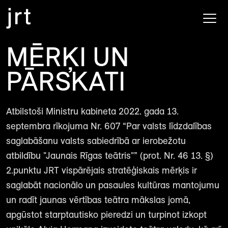
MĒRĶI UN
PĀRSKATI
Atbilstoši Ministru kabineta 2022. gada 13.
septembra rīkojuma Nr. 607 “Par valsts līdzdalības
saglabāšanu valsts sabiedrībā ar ierobežotu
atbildību "Jaunais Rīgas teātris"” (prot. Nr. 46 13. §)
2.punktu JRT vispārējais stratēģiskais mērķis ir
saglabāt nacionālo un pasaules kultūras mantojumu
un radīt jaunas vērtības teātra mākslas jomā,
apgūstot starptautisko pieredzi un turpinot izkopt