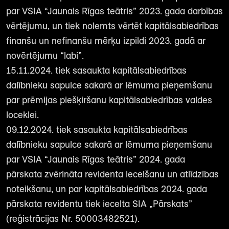
par VSIA “Jaunais Rīgas teātris” 2023. gada darbības
vērtējumu, un tiek nolemts vērtēt kapitālsabiedrības
finanšu un nefinanšu mērķu izpildi 2023. gadā ar
novērtējumu “labi”.
15.11.2024. tiek sasaukta kapitālsabiedrības
dalībnieku sapulce sakarā ar lēmuma pieņemšanu
par prēmijas piešķiršanu kapitālsabiedrības valdes
loceklei.
09.12.2024. tiek sasaukta kapitālsabiedrības
dalībnieku sapulce sakarā ar lēmuma pieņemšanu
par VSIA “Jaunais Rīgas teātris” 2024. gada
pārskata zvērināta revidenta iecelšanu un atlīdzības
noteikšanu, un par kapitālsabiedrības 2024. gada
pārskata revidentu tiek iecelta SIA „Pārskats”
(reģistrācijas Nr. 50003482521).