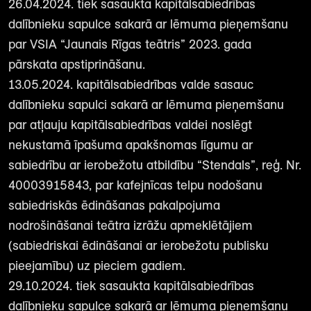
26.04.2024. tiek sasaukta kapitālsabiedrības
dalībnieku sapulce sakarā ar lēmuma pieņemšanu
par VSIA “Jaunais Rīgas teātris” 2023. gada
pārskata apstiprināšanu.
13.05.2024. kapitālsabiedrības valde sasauc
dalībnieku sapulci sakarā ar lēmuma pieņemšanu
par atļauju kapitālsabiedrības valdei noslēgt
nekustamā īpašuma apakšnomas līgumu ar
sabiedrību ar ierobežotu atbildību “Stendals”, reģ. Nr.
40003915843, par kafejnīcas telpu nodošanu
sabiedriskās ēdināšanas pakalpojuma
nodrošināšanai teātra izrāžu apmeklētājiem
(sabiedriskai ēdināšanai ar ierobežotu publisku
pieejamību) uz pieciem gadiem.
29.10.2024. tiek sasaukta kapitālsabiedrības
dalībnieku sapulce sakarā ar lēmuma pieņemšanu