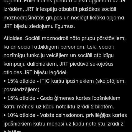
apjomu. Palielinoties pārdoto biļešu apjomam uz JRT
izrādēm, JRT ir iespēja atbalstīt plašākas sociāli
maznodrošinātās grupas un noslēgt lielāka apjoma
JRT biļešu ziedojumu līgumus.
Atlaides. Sociāli maznodrošināto grupu pārstāvjiem,
kā arī sociāli atbildīgām personām, t.sk., sociāli
nozīmīgu funkciju veicējiem un sociāli atbildīgu
kampaņu dalībniekiem, JRT piedāvā sekojošas
atlaides JRT biļešu iegādei:
• 15% atlaide - ITIC karšu īpašniekiem (skolotājiem,
pasniedzējiem).
• 15% atlaide - Goda ģimenes kartes īpašniekiem
katru mēnesi uz kādu noteiktu izrādi 2 biļetēm.
• 10% atlaide - Valsts asinsdonoru privilēģijas kartes
īpašniekiem katru mēnesi uz kādu noteiktu izrādi 2