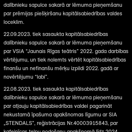
dalībnieku sapulce sakarā ar lēmuma pieņemšanu
par prēmijas piešķiršanu kapitālsabiedrības valdes
loceklim.
22.09.2023. tiek sasaukta kapitālsabiedrības
dalībnieku sapulce sakarā ar lēmuma pieņemšanu
par VSIA “Jaunais Rīgas teātris” 2022. gada darbības
vērtējumu, un tiek nolemts vērtēt kapitālsabiedrības
finanšu un nefinanšu mērķu izpildi 2022. gadā ar
novērtējumu “labi”.
22.08.2023. tiek sasaukta kapitālsabiedrības
dalībnieku sapulce sakarā ar lēmuma pieņemšanu
par atļauju kapitālsabiedrības valdei pagarināt
nekustamā īpašuma apakšnomas līgumu ar SIA
„STENDALS”, reģistrācijas Nr.40003915843, par
kafejnīcas telpu nodošanu apakšnomā līdz 2024.