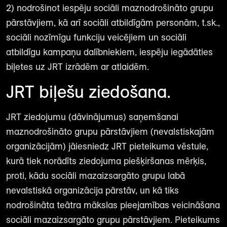
2) nodrošinot iespēju sociāli maznodrošināto grupu
pārstāvjiem, kā arī sociāli atbildīgām personām, t.sk.,
sociāli nozīmīgu funkciju veicējiem un sociāli
atbildīgu kampaņu dalībniekiem, iespēju iegādāties
biļetes uz JRT izrādēm ar atlaidēm.
JRT biļešu ziedošana.
JRT ziedojumu (dāvinājumus) saņemšanai
maznodrošināto grupu pārstāvjiem (nevalstiskajām
organizācijām) jāiesniedz JRT pieteikuma vēstule,
kurā tiek norādīts ziedojuma piešķiršanas mērķis,
proti, kādu sociāli mazaizsargāto grupu labā
nevalstiskā organizācija pārstāv, un kā tiks
nodrošināta teātra mākslas pieejamības veicināšana
sociāli mazaizsargāto grupu pārstāvjiem. Pieteikums