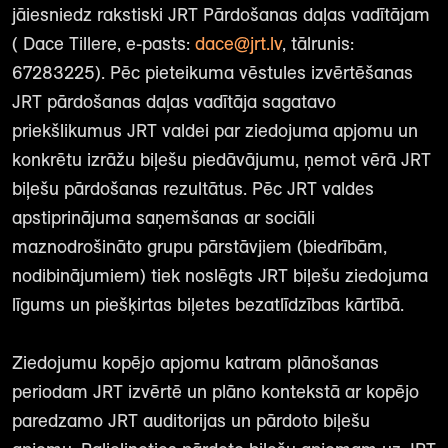
jāiesniedz rakstiski JRT Pārdošanas daļas vadītājam
( Dace Tillere, e-pasts:
dace@jrt.lv
, tālrunis:
67283225). Pēc pieteikuma vēstules izvērtēšanas
JRT pārdošanas daļas vadītāja sagatavo
priekšlikumus JRT valdei par ziedojuma apjomu un
konkrētu izrāžu biļešu piedāvājumu, ņemot vērā JRT
biļešu pārdošanas rezultātus. Pēc JRT valdes
apstiprinājuma saņemšanas ar sociāli
maznodrošināto grupu pārstāvjiem (biedrībām,
nodibinājumiem) tiek noslēgts JRT biļešu ziedojuma
līgums un piešķirtas biļetes bezatlīdzības kārtībā.
Ziedojumu kopējo apjomu katram plānošanas
periodam JRT izvērtē un plāno kontekstā ar kopējo
paredzamo JRT auditorijas un pārdoto biļešu