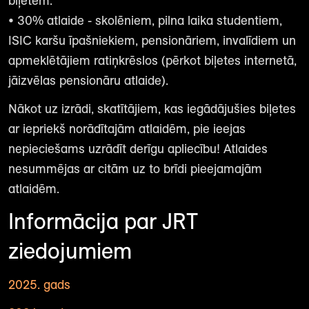
biļetēm.
• 30% atlaide - skolēniem, pilna laika studentiem,
ISIC karšu īpašniekiem, pensionāriem, invalīdiem un
apmeklētājiem ratiņkrēslos (pērkot biļetes internetā,
jāizvēlas pensionāru atlaide).
Nākot uz izrādi, skatītājiem, kas iegādājušies biļetes
ar iepriekš norādītajām atlaidēm, pie ieejas
nepieciešams uzrādīt derīgu apliecību! Atlaides
nesummējas ar citām uz to brīdi pieejamajām
atlaidēm.
Informācija par JRT
ziedojumiem
2025. gads