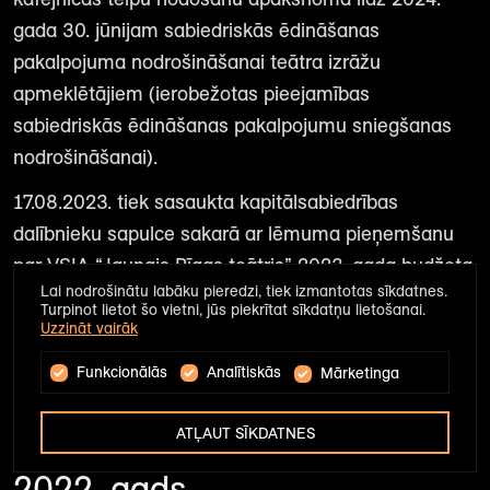
gada 30. jūnijam sabiedriskās ēdināšanas
pakalpojuma nodrošināšanai teātra izrāžu
apmeklētājiem (ierobežotas pieejamības
sabiedriskās ēdināšanas pakalpojumu sniegšanas
nodrošināšanai).
17.08.2023. tiek sasaukta kapitālsabiedrības
dalībnieku sapulce sakarā ar lēmuma pieņemšanu
par VSIA “Jaunais Rīgas teātris” 2023. gada budžeta
Lai nodrošinātu labāku pieredzi, tiek izmantotas sīkdatnes.
apstiprināšanu.
Turpinot lietot šo vietni, jūs piekrītat sīkdatņu lietošanai.
Uzzināt vairāk
26.04.2023. tiek sasaukta kapitālsabiedrības
dalībnieku sapulce sakarā ar lēmuma pieņemšanu
Funkcionālās
Analītiskās
Mārketinga
par VSIA “Jaunais Rīgas teātris” 2022. gada
ATĻAUT SĪKDATNES
pārskata apstiprināšanu.
2022. gads