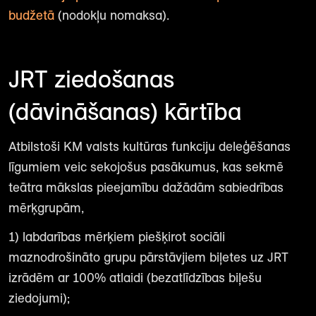
budžetā
(nodokļu nomaksa).
JRT ziedošanas
(dāvināšanas) kārtība
Atbilstoši KM valsts kultūras funkciju deleģēšanas
līgumiem veic sekojošus pasākumus, kas sekmē
teātra mākslas pieejamību dažādām sabiedrības
mērķgrupām,
1) labdarības mērķiem piešķirot sociāli
maznodrošināto grupu pārstāvjiem biļetes uz JRT
izrādēm ar 100% atlaidi (bezatlīdzības biļešu
ziedojumi);