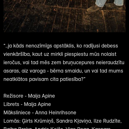
“..ja kāds nenozīmīgs apstāklis, ko radījusi debess
vienkāršība, kaut uz mirkli piespiestu mūs nolaist
ieročus, vai tad mēs zem bruņucepures neieraudzītu
asaras, aiz varoga - bērna smaidu, un vai tad mums
neatklātos pavisam cita patiesība?”
Režisore - Maija Apine
Librets - Maija Apine
Māksliniece - Anna Heinrihsone
Lomās: Ģirts Krūmiņš, Sandra Kļaviņa, Ilze Rudzīte,