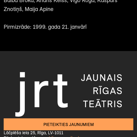
Baiba Broka, Andris Keišs, Vigo Roga, Kaspars
Znotiņš, Maija Apine
Pirmizrāde: 1999. gada 21. janvārī
PIETEIKTIES JAUNUMIEM
Lāčplēša iela 25, Rīga, LV-1011