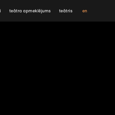
en
i
teātra apmeklējums
teātris