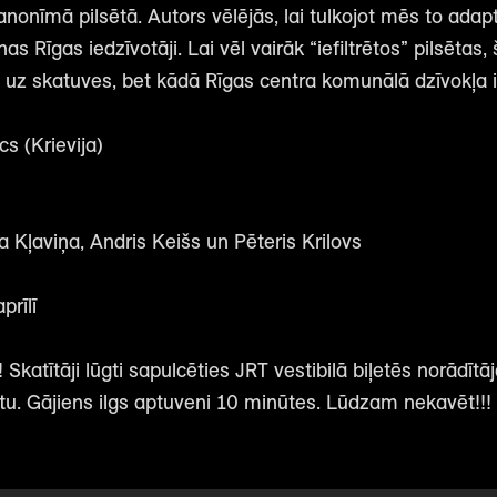
nonīmā pilsētā. Autors vēlējās, lai tulkojot mēs to adap
nas Rīgas iedzīvotāji. Lai vēl vairāk “iefiltrētos” pilsētas
is uz skatuves, bet kādā Rīgas centra komunālā dzīvokļa 
s (Krievija)
 Kļaviņa, Andris Keišs un Pēteris Krilovs
prīlī
 Skatītāji lūgti sapulcēties JRT vestibilā biļetēs norādītāj
etu. Gājiens ilgs aptuveni 10 minūtes. Lūdzam nekavēt!!!