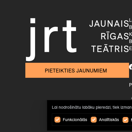
L
B
K
B
E
PIETEIKTIES JAUNUMIEM
P
Lai nodrošinātu labāku pieredzi, tiek izmant
Funkcionālās
Analītiskās