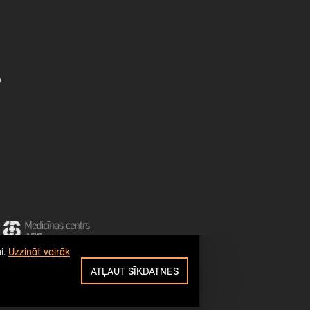
0
i.
Uzzināt vairāk
ATĻAUT SĪKDATNES