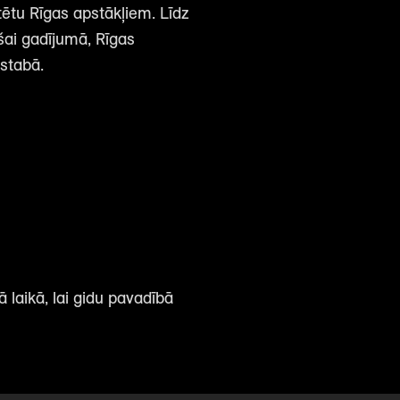
tētu Rīgas apstākļiem. Līdz
, šai gadījumā, Rīgas
istabā.
ā laikā, lai gidu pavadībā