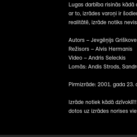
Lugas darbība risinās kādā a
ar to, izrādes varoņi ir šodie
realitātē, izrāde notiks nev
Autors – Jevgēņijs Griškovec
Režisors – Alvis Hermanis
Video – Andris Seleckis
Lomās: Andis Strods, Sandra
Pirmizrāde: 2001. gada 23. a
Izrāde notiek kādā dzīvoklī!!!
dotos uz izrādes norises vi