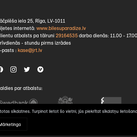
āčplēša iela 25, Rīga, LV-1011
iļetes internetā:
www.bilesuparadize.lv
lientu atbalsts pa tālruni
29164535
darba dienās: 11.00 - 17.0
rīvdienās - stundu pirms izrādes
-pasts :
kase@jrt.lv
aldies par atbalstu:
otas sīkdatnes. Turpinot lietot šo vietni, jūs piekrītat sīkdatņu lietošana
Mārketinga