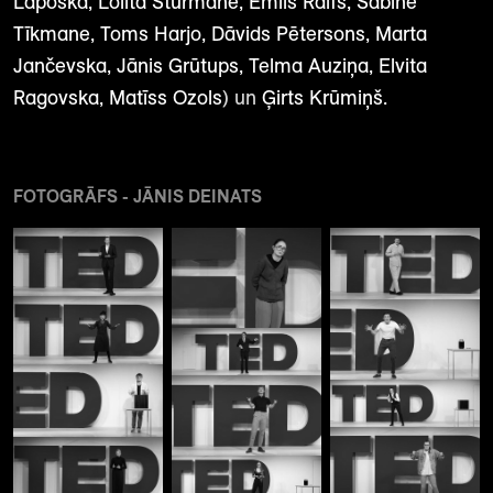
Lapoška, Lolita Stūrmane, Emīls Ralfs, Sabīne
Tīkmane, Toms Harjo, Dāvids Pētersons, Marta
Jančevska, Jānis Grūtups, Telma Auziņa, Elvita
Ragovska, Matīss Ozols
) un
Ģirts Krūmiņš.
FOTOGRĀFS - JĀNIS DEINATS