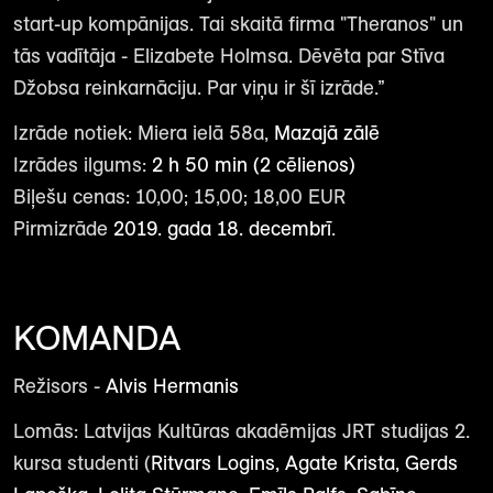
start-up kompānijas. Tai skaitā firma "Theranos" un
tās vadītāja - Elizabete Holmsa. Dēvēta par Stīva
Džobsa reinkarnāciju. Par viņu ir šī izrāde.”
Izrāde notiek: Miera ielā 58a,
Mazajā zālē
Izrādes ilgums:
2 h 50 min (2 cēlienos)
Biļešu cenas: 10,00; 15,00; 18,00 EUR
Pirmizrāde
2019. gada 18. decembrī
.
KOMANDA
Režisors -
Alvis Hermanis
Lomās: Latvijas Kultūras akadēmijas JRT studijas 2.
kursa studenti (
Ritvars Logins, Agate Krista, Gerds