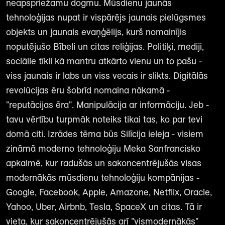
neapspriežamu dogmu. Mūsdienu jaunās
tehnoloģijas nupat ir vispārējs jaunais pielūgsmes
objekts un jaunais evaņģēlijs, kurš nomainījis
noputējušo Bībeli un citas reliģijas. Politiķi, mediji,
sociālie tīkli kā mantru atkārto vienu un to pašu -
viss jaunais ir labs un viss vecais ir slikts. Digitālās
revolūcijas ēru šobrīd nomaina nākamā -
"reputācijas ēra". Manipulācija ar informāciju. Jeb -
tavu vērtību turpmāk noteiks tikai tas, ko par tevi
domā citi. Izrādes tēma būs Silīcija ieleja - visiem
zināmā moderno tehnoloģiju Meka Sanfrancisko
apkaimē, kur radušās un sakoncentrējušās visas
modernākās mūsdienu tehnoloģiju kompānijas -
Google, Facebook, Apple, Amazone, Netflix, Oracle,
Yahoo, Uber, Airbnb, Tesla, SpaceX un citas. Tā ir
vieta, kur sakoncentrējušās arī "vismodernākās"