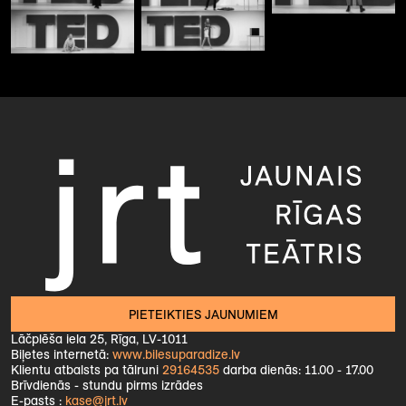
PIETEIKTIES JAUNUMIEM
Lāčplēša iela 25, Rīga, LV-1011
Biļetes internetā:
www.bilesuparadize.lv
Klientu atbalsts pa tālruni
29164535
darba dienās: 11.00 - 17.00
Brīvdienās - stundu pirms izrādes
E-pasts :
kase@jrt.lv