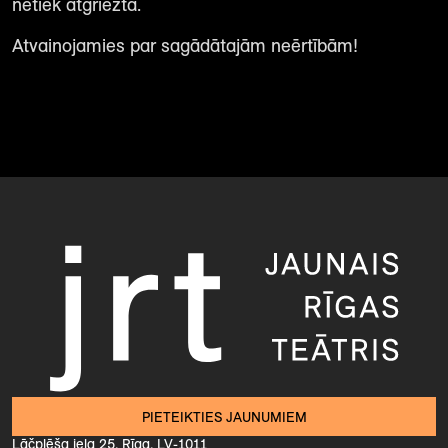
netiek atgriezta.
Atvainojamies par sagādātajām neērtībām!
PIETEIKTIES JAUNUMIEM
Lāčplēša iela 25, Rīga, LV-1011