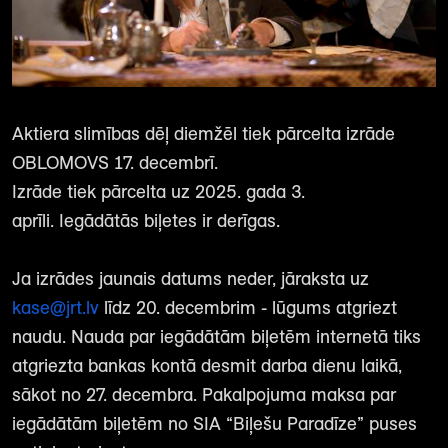
Aktiera slimības dēļ diemžēl tiek pārcelta izrāde
OBLOMOVS 17. decembrī.
Izrāde tiek pārcelta uz 2025. gada 3.
aprīli. Iegādātās biļetes ir derīgas.
Ja izrādes jaunais datums neder, jāraksta uz
kase@jrt.lv
līdz 20. decembrim - lūgums atgriezt
naudu. Nauda par iegādātām biļetēm internetā tiks
atgriezta bankas kontā desmit darba dienu laikā,
sākot no 27. decembra. Pakalpojuma maksa par
iegādātām biļetēm no SIA “Biļešu Paradīze” puses