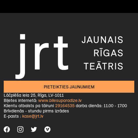
PIETEIKTIES JAUNUMIEM
Lāčplēša iela 25, Rīga, LV-1011
Biļetes internetā:
www.bilesuparadize.lv
Klientu atbalsts pa tālruni
29164535
darba dienās: 11.00 - 17.00
Brīvdienās - stundu pirms izrādes
E-pasts :
kase@jrt.lv