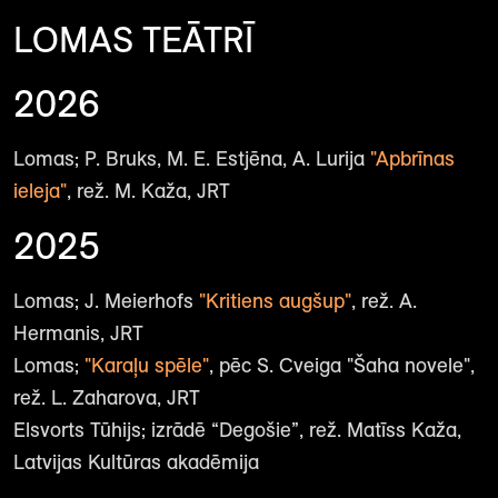
LOMAS TEĀTRĪ
2026
Lomas; P. Bruks, M. E. Estjēna, A. Lurija
"Apbrīnas
ieleja"
, rež. M. Kaža, JRT
2025
Lomas; J. Meierhofs
"Kritiens augšup"
, rež. A.
Hermanis, JRT
Lomas;
"Karaļu spēle"
, pēc S. Cveiga "Šaha novele",
rež. L. Zaharova, JRT
Elsvorts Tūhijs; izrādē “Degošie”, rež. Matīss Kaža,
Latvijas Kultūras akadēmija