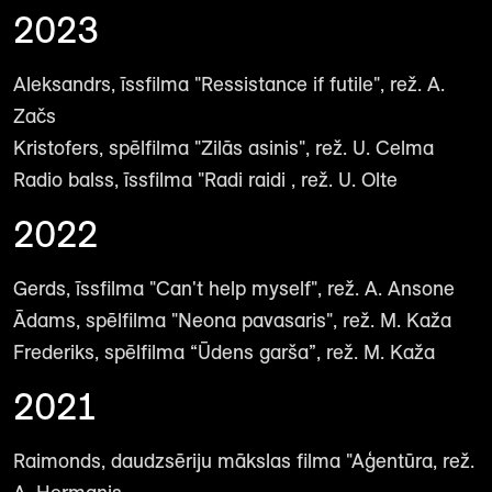
2023
Aleksandrs, īssfilma "Ressistance if futile", rež. A.
Začs
Kristofers, spēlfilma "Zilās asinis", rež. U. Celma
Radio balss, īssfilma "Radi raidi , rež. U. Olte
2022
Gerds, īssfilma "Can't help myself", rež. A. Ansone
Ādams, spēlfilma "Neona pavasaris", rež. M. Kaža
Frederiks, spēlfilma “Ūdens garša”, rež. M. Kaža
2021
Raimonds, daudzsēriju mākslas filma "Aģentūra, rež.