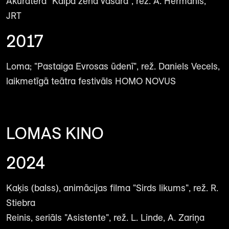
Akuratera "Kalpa zēna vasara", rež. A. Hermanis,
JRT
2017
Loma; "Pastaiga Evrosas ūdenī", rež. Daniels Vecels,
laikmetīgā teātra festivāls HOMO NOVUS
LOMAS KINO
2024
Kaķis (balss), animācijas filma "Sirds likums", rež. R.
Stiebra
Reinis, seriāls "Asistente", rež. L. Linde, A. Zariņa