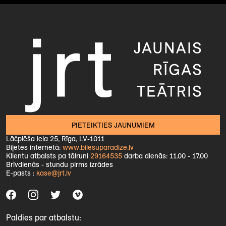
PIETEIKTIES JAUNUMIEM
Lāčplēša iela 25, Rīga, LV-1011
Biļetes internetā:
www.bilesuparadize.lv
Klientu atbalsts pa tālruni
29164535
darba dienās: 11.00 - 17.00
Brīvdienās - stundu pirms izrādes
E-pasts :
kase@jrt.lv
Paldies par atbalstu: