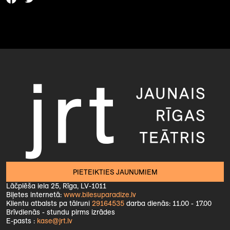
PIETEIKTIES JAUNUMIEM
Lāčplēša iela 25, Rīga, LV-1011
Biļetes internetā:
www.bilesuparadize.lv
Klientu atbalsts pa tālruni
29164535
darba dienās: 11.00 - 17.00
Brīvdienās - stundu pirms izrādes
E-pasts :
kase@jrt.lv