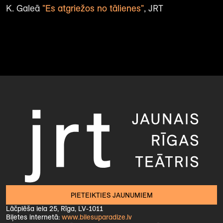
K. Galeā
"Es atgriežos no tālienes"
, JRT
PIETEIKTIES JAUNUMIEM
Lāčplēša iela 25, Rīga, LV-1011
Biļetes internetā:
www.bilesuparadize.lv