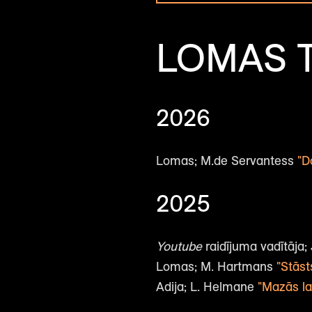
LOMAS T
2026
Lomas; M.de Servantess
"D
2025
Youtube
raidījuma vadītāja;
Lomas; M. Hartmans
"Stāst
Adija; L. Helmane
"Mazās l