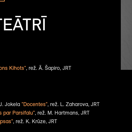
EĀTRĪ
ons Kihots"
, rež. Ā. Šapiro, JRT
 J. Jokela
"Docentes"
, rež. L. Zaharova, JRT
s par Parsifalu"
, rež. M. Hartmans, JRT
apsas"
, rež. K. Krūze, JRT