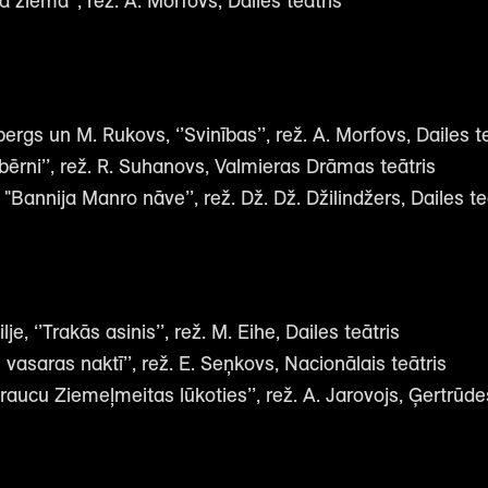
 ziemā’’, rež. A. Morfovs, Dailes teātris
rgs un M. Rukovs, ‘’Svinības’’, rež. A. Morfovs, Dailes te
 bērni’’, rež. R. Suhanovs, Valmieras Drāmas teātris
"Bannija Manro nāve’’, rež. Dž. Dž. Džilindžers, Dailes te
je, ‘’Trakās asinis’’, rež. M. Eihe, Dailes teātris
s vasaras naktī’’, rež. E. Seņkovs, Nacionālais teātris
raucu Ziemeļmeitas lūkoties’’, rež. A. Jarovojs, Ģertrūdes