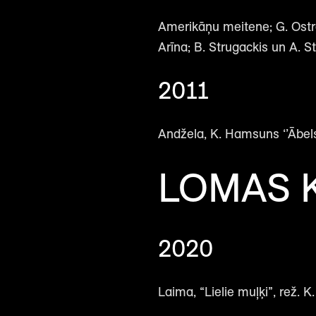
Amerikāņu meitene; G. Ostrovs
Arīna; B. Strugackis un A. Str
2011
Andžela, K. Hamsuns ‘’Ābels 
LOMAS K
2020
Laima, “Lielie muļķi”, rež. K