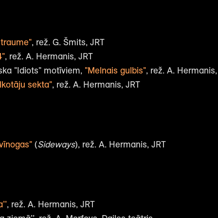
straume"
, rež. G. Šmits, JRT
4"
, rež. A. Hermanis, JRT
ska "Idiots" motīviem,
"Melnais gulbis"
, rež. A. Hermanis
lkotāju sekta"
, rež. A. Hermanis, JRT
 vīnogas"
(
Sideways
), rež. A. Hermanis, JRT
’’
, rež. A. Hermanis, JRT