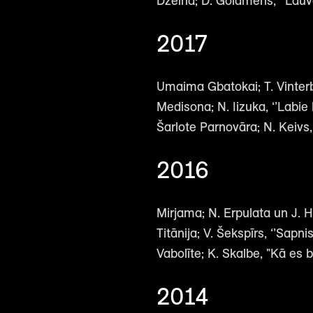
Džeina; D. Goldmens, ‘’Lauva
2017
Umaima Gbatokai; T. Vinterbe
Medisona; N. Iizuka, ‘’Labie
Šarlote Parnovāra; N. Keivs, 
2016
Mirjama; N. Erpulata un J. Hil
Titānija; V. Šekspīrs, ‘’Sapni
Vabolīte; K. Skalbe, "Kā es b
2014