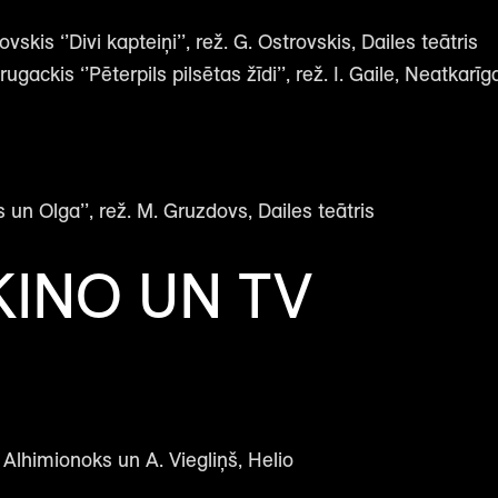
kis ‘’Divi kapteiņi’’, rež. G. Ostrovskis, Dailes teātris
ugackis ‘’Pēterpils pilsētas žīdi’’, rež. I. Gaile, Neatkarīga
un Olga’’, rež. M. Gruzdovs, Dailes teātris
INO UN TV
. Alhimionoks un A. Viegliņš, Helio