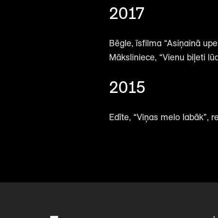
2017
Bēgle, īsfilma “Asiņainā upe
Māksliniece, “Vienu biļeti lū
2015
Edīte, “Viņas melo labāk”, re