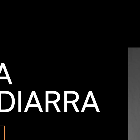
A
 DIARRA