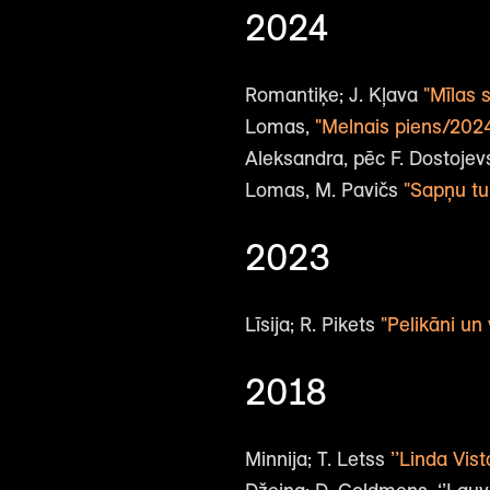
2024
Romantiķe; J. Kļava
"Mīlas 
Lomas,
"Melnais piens/202
Aleksandra, pēc F. Dostojev
Lomas, M. Pavičs
"Sapņu tu
2023
Līsija; R. Pikets
"Pelikāni un
2018
Minnija; T. Letss
’’Linda Vista